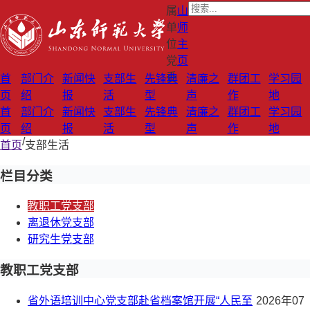
属
山
单
师
位
主
党
页
委
首
部门介
新闻快
支部生
先锋典
清廉之
群团工
学习园
页
绍
报
活
型
声
作
地
首
部门介
新闻快
支部生
先锋典
清廉之
群团工
学习园
页
绍
报
活
型
声
作
地
/
首页
支部生活
栏目分类
教职工党支部
离退休党支部
研究生党支部
教职工党支部
省外语培训中心党支部赴省档案馆开展“人民至
2026年07