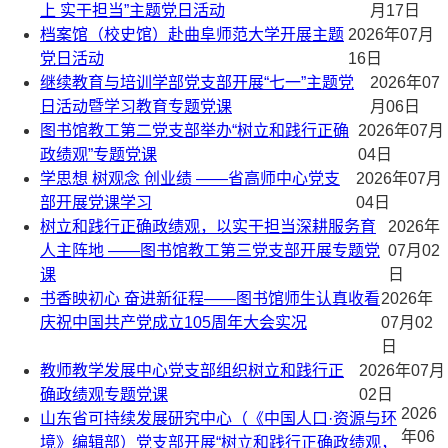
上 实干担当”主题党日活动
月17日
档案馆（校史馆）赴曲阜师范大学开展主题
2026年07月
党日活动
16日
继续教育与培训学部党支部开展“七一”主题党
2026年07
日活动暨学习教育专题党课
月06日
图书馆教工第二党支部举办“树立和践行正确
2026年07月
政绩观”专题党课
04日
学思想 树观念 创业绩 ——省高师中心党支
2026年07月
部开展党课学习
04日
树立和践行正确政绩观，以实干担当深耕服务育
2026年
人主阵地 ——图书馆教工第三党支部开展专题党
07月02
课
日
书香映初心 奋进新征程——图书馆师生认真收看
2026年
庆祝中国共产党成立105周年大会实况
07月02
日
教师教学发展中心党支部组织树立和践行正
2026年07月
确政绩观专题党课
02日
2026
山东省可持续发展研究中心（《中国人口·资源与环
年06
境》编辑部）党支部开展“树立和践行正确政绩观，