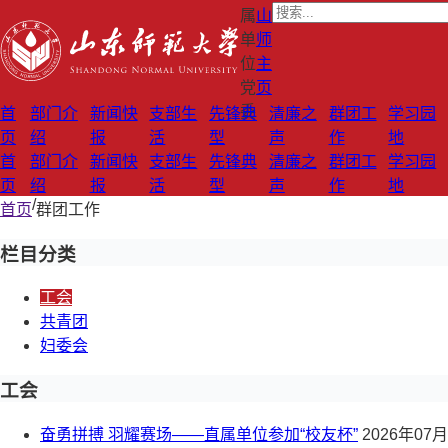
属
山
单
师
位
主
党
页
委
首
部门介
新闻快
支部生
先锋典
清廉之
群团工
学习园
页
绍
报
活
型
声
作
地
首
部门介
新闻快
支部生
先锋典
清廉之
群团工
学习园
页
绍
报
活
型
声
作
地
/
首页
群团工作
栏目分类
工会
共青团
妇委会
工会
奋勇拼搏 羽耀赛场——直属单位参加“校友杯”
2026年07月