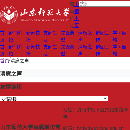
属
山
单
师
位
主
党
页
委
首
部门介
新闻快
支部生
先锋典
清廉之
群团工
学习园
页
绍
报
活
型
声
作
地
首
部门介
新闻快
支部生
先锋典
清廉之
群团工
学习园
页
绍
报
活
型
声
作
地
/
首页
清廉之声
清廉之声
友情链接
地址：济南市历下区文化东路88
号
山东师范大学直属单位党
邮箱：zsdwdw@sdnu.edu.cn