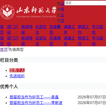
属
山
单
师
位
主
党
页
委
首
部门介
新闻快
支部生
先锋典
清廉之
群团工
学习园
页
绍
报
活
型
声
作
地
首
部门介
新闻快
支部生
先锋典
清廉之
群团工
学习园
页
绍
报
活
型
声
作
地
/
首页
先锋典型
栏目分类
优秀个人
先进组织
优秀个人
首届担当作为好员工——袁鑫
2026年07月07日
首届担当作为好员工——李新波
2026年07月07日