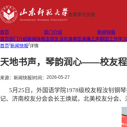
直属单位党委
首页
部门介绍
新闻快报
首页
部门介绍
新闻快报
支部生活
先锋典型
清廉之声
群团工作
学习
/
/
首页
新闻快报
详情
天地书声，琴韵润心——校友程
|
2026-05-27
来源：
新闻快报
时间：
5月25日，外国语学院1978级校友程汝
记、济南校友分会会长王焕斌，北美校友分会、