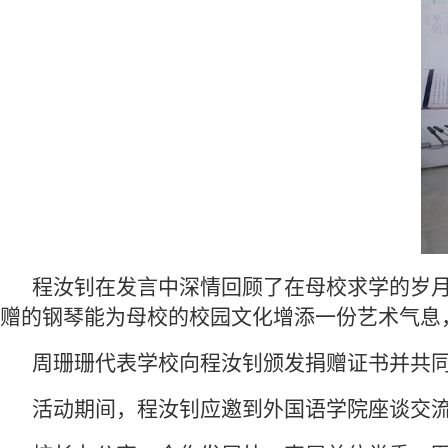
程汝钊在发言中深情回顾了在母校求学的岁
赠的钢琴能为母校的校园文化增添一份艺术气息
周珊珊代表学校向程汝钊颁发捐赠证书并共
活动期间，程汝钊应邀到外国语学院座谈交