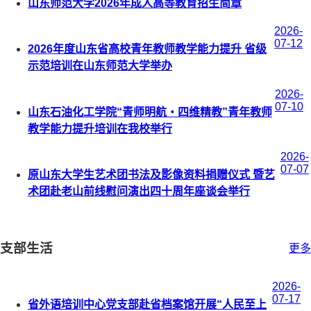
山东师范大学2026年成人高等教育招生简章
2026-
07-12
2026年度山东省高校青年教师教学能力提升 省级
示范培训在山东师范大学举办
2026-
07-10
山东石油化工学院“青师明航・四维精教”青年教师
教学能力提升培训在我校举行
2026-
07-07
原山东大学生艺术团书法及影像资料捐赠仪式 暨艺
术团赴老山前线慰问演出四十周年座谈会举行
支部生活
更多
2026-
07-17
省外语培训中心党支部赴省档案馆开展“人民至上