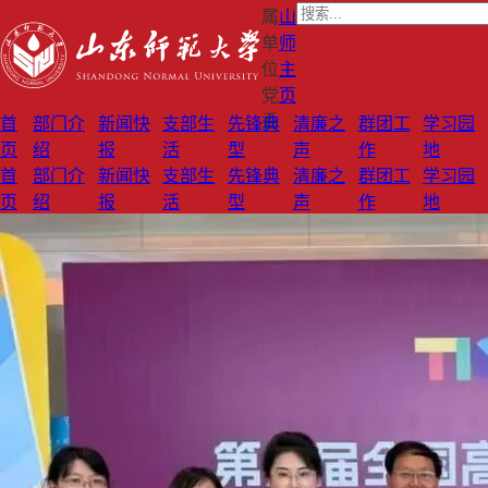
属
山
单
师
位
主
党
页
委
首
部门介
新闻快
支部生
先锋典
清廉之
群团工
学习园
页
绍
报
活
型
声
作
地
首
部门介
新闻快
支部生
先锋典
清廉之
群团工
学习园
页
绍
报
活
型
声
作
地