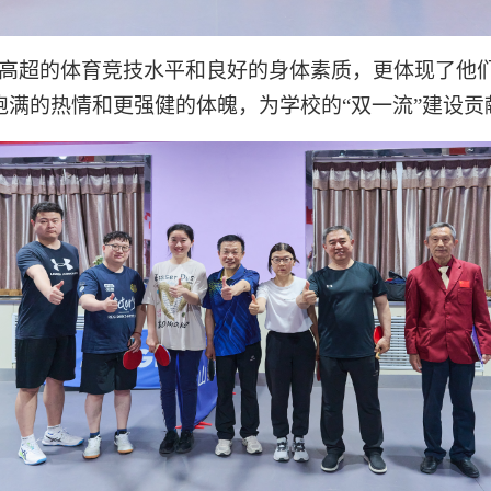
高超的体育竞技水平和良好的身体素质，更体现了他
满的热情和更强健的体魄，为学校的“双一流”建设贡