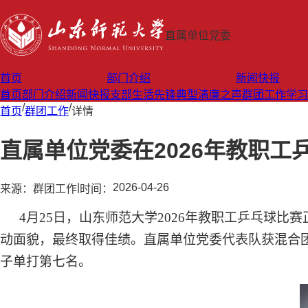
直属单位党委
首页
部门介绍
新闻快报
首页
部门介绍
新闻快报
支部生活
先锋典型
清廉之声
群团工作
学习
/
/
首页
群团工作
详情
直属单位党委在2026年教职工
|
2026-04-26
来源：
群团工作
时间：
4
月
25
日，山东师范大学
2026
年教职工乒乓球比赛
动面貌，最终取得佳绩。直属单位党委代表队获混合
子单打第七名。