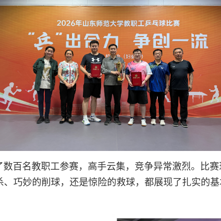
吸引了数百名教职工参赛，高手云集，竞争异常激烈。比
杀、巧妙的削球，还是惊险的救球，都展现了扎实的基