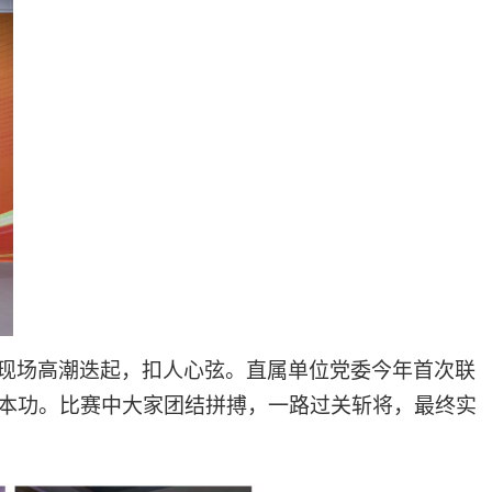
赛现场高潮迭起，扣人心弦。直属单位党委今年首次联
本功。比赛中大家团结拼搏，一路过关斩将，最终实