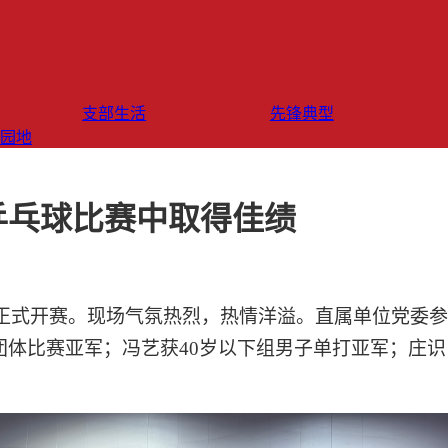
支部生活
先锋典型
园地
乒乓球比赛中取得佳绩
正式开赛。现场气氛热烈，热情洋溢。直属单位党委参
团体比赛亚军；冯艺获
40
岁以下组男子单打亚军；庄识