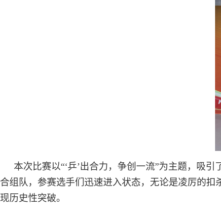
本次比赛以“‘乒’出合力，争创一流”为主题，
合组队，参赛选手们迅速进入状态，无论是凌厉的扣
现历史性突破。