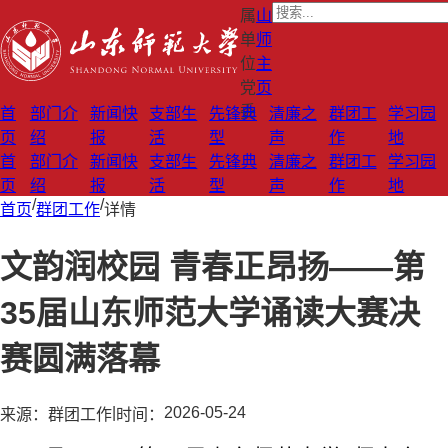
属
山
单
师
位
主
党
页
委
首
部门介
新闻快
支部生
先锋典
清廉之
群团工
学习园
页
绍
报
活
型
声
作
地
首
部门介
新闻快
支部生
先锋典
清廉之
群团工
学习园
页
绍
报
活
型
声
作
地
/
/
首页
群团工作
详情
文韵润校园 青春正昂扬——第
35届山东师范大学诵读大赛决
赛圆满落幕
|
2026-05-24
来源：
群团工作
时间：