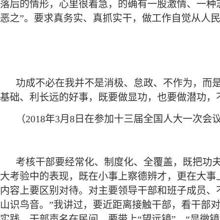
落后的情形，心里很着急，的确有一股激情、一种
恶之”。要求真务实、真抓实干，做工作自觉从人民
功成不必在我并不是消极、怠政、不作为，而
基础、利长远的好事，既要做显功，也要做潜功，
（2018年3月8日在参加十三届全国人大一次
考核干部要经常化、制度化、全覆盖，既把功
大考验中的表现，既在小事上察德辨才，更在大事
内容上要区别对待。对主要领导干部和班子成员、不
山识鸟音。”我讲过，要近距离接触干部，看干部
实践，干部声名在民间。要带上“望远镜”、“显微