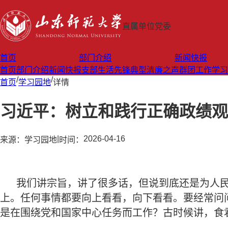
直属单位党委
首页
部门介绍
新闻快报
首页
部门介绍
新闻快报
支部生活
先锋典型
清廉之声
群团工作
学习
/
/
首页
学习园地
详情
习近平：树立和践行正确政绩观
|
2026-04-16
来源：
学习园地
时间：
我们讲宗旨，讲了很多话，但说到底还是为人
上。任何事情都要向上看看，向下看看。要经常问
是在围绕党和国家中心任务而工作？古时候讲，食