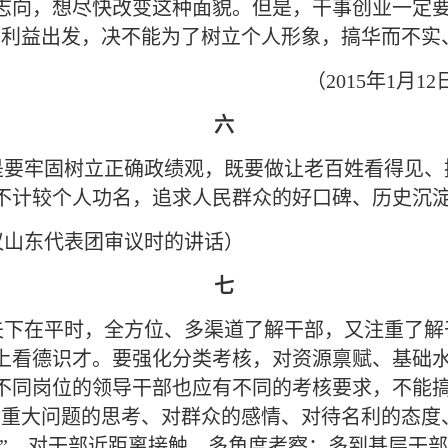
志向，想尽快改变这种面貌。但是，干事创业一定要
利益出发，决不能为了树立个人形象，搞华而不实、
（2015年1
六
是要牢固树立正确政绩观，既要做让老百姓看得见、
不计较个人功名，追求人民群众的好口碑、历史沉
会议山东代表团审议时的讲话）
七
夫下在平时，全方位、多渠道了解干部，又注重了解
上看德识才。要强化分类考核，对资源禀赋、基础
同岗位的领导干部也应有不同的考核要求，不能搞“
对重大问题的思考、对群众的感情、对待名利的态度
镜”，对干部近距离接触、多角度考察；多到基层干