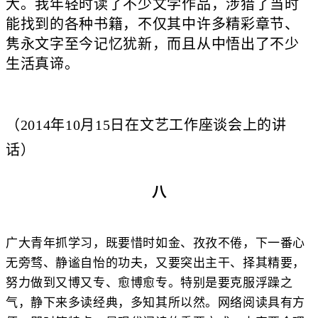
大。我年轻时读了不少文学作品，涉猎了当时
能找到的各种书籍，不仅其中许多精彩章节、
隽永文字至今记忆犹新，而且从中悟出了不少
生活真谛。
（2014年10月15日在文艺工作座谈会上的讲
话）
八
广大青年抓学习，既要惜时如金、孜孜不倦，下一番心
无旁骛、静谧自怡的功夫，又要突出主干、择其精要，
努力做到又博又专、愈博愈专。特别是要克服浮躁之
气，静下来多读经典，多知其所以然。网络阅读具有方