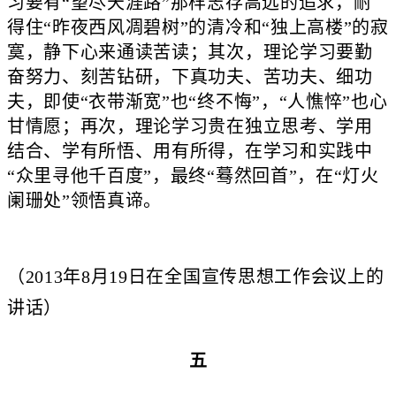
习要有“望尽天涯路”那样志存高远的追求，耐
得住“昨夜西风凋碧树”的清冷和“独上高楼”的寂
寞，静下心来通读苦读；其次，理论学习要勤
奋努力、刻苦钻研，下真功夫、苦功夫、细功
夫，即使“衣带渐宽”也“终不悔”，“人憔悴”也心
甘情愿；再次，理论学习贵在独立思考、学用
结合、学有所悟、用有所得，在学习和实践中
“众里寻他千百度”，最终“蓦然回首”，在“灯火
阑珊处”领悟真谛。
（2013年8月19日在全国宣传思想工作会议上的
讲话）
五