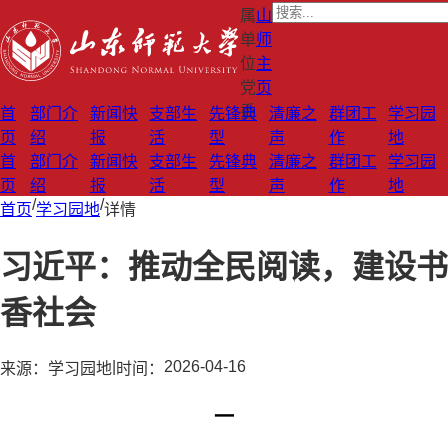
属
山
单
师
位
主
党
页
委
首
部门介
新闻快
支部生
先锋典
清廉之
群团工
学习园
页
绍
报
活
型
声
作
地
首
部门介
新闻快
支部生
先锋典
清廉之
群团工
学习园
页
绍
报
活
型
声
作
地
/
/
首页
学习园地
详情
习近平：推动全民阅读，建设书
香社会
|
2026-04-16
来源：
学习园地
时间：
一