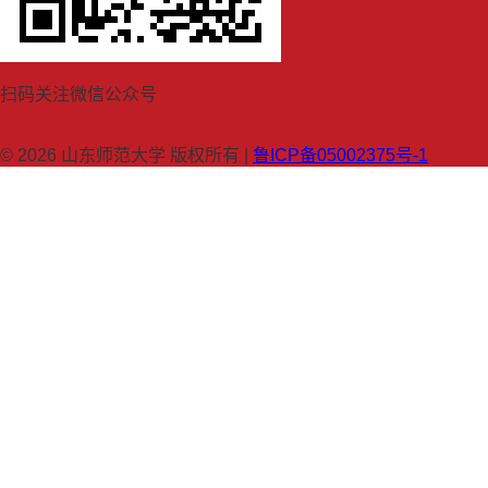
扫码关注微信公众号
© 2026 山东师范大学 版权所有 |
鲁ICP备05002375号-1