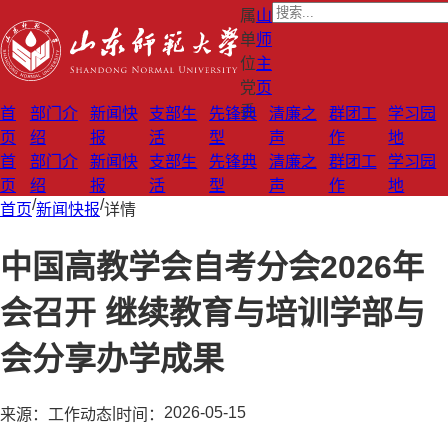
属
山
单
师
位
主
党
页
委
首
部门介
新闻快
支部生
先锋典
清廉之
群团工
学习园
页
绍
报
活
型
声
作
地
首
部门介
新闻快
支部生
先锋典
清廉之
群团工
学习园
页
绍
报
活
型
声
作
地
/
/
首页
新闻快报
详情
中国高教学会自考分会2026年
会召开 继续教育与培训学部与
会分享办学成果
|
2026-05-15
来源：
工作动态
时间：