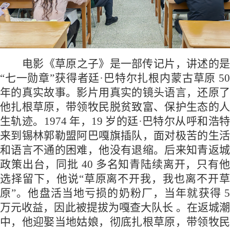
电影《草原之子》是一部传记片‌，讲述的是
“七一勋章”获得者廷·巴特尔扎根内蒙古草原 50
年的真实故事。影片用真实的镜头语言，还原了
他扎根草原，带领牧民脱贫致富、保护生态的人
生轨迹。1974 年，19 岁的廷·巴特尔从呼和浩特
来到锡林郭勒盟阿巴嘎旗插队，面对极苦的生活
和语言不通的困难，他没有退缩。后来知青返城
政策出台，同批 40 多名知青陆续离开，只有他
选择留下，他说“草原离不开我，我也离不开草
原”。他盘活当地亏损的奶粉厂，当年就获得 5
万元收益，因此被提拔为嘎查大队长 。在返城潮
中，他迎娶当地姑娘，彻底扎根草原，带领牧民