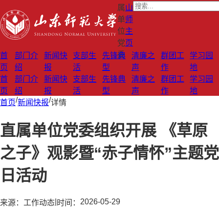
属
山
单
师
位
主
党
页
委
首
部门介
新闻快
支部生
先锋典
清廉之
群团工
学习园
页
绍
报
活
型
声
作
地
首
部门介
新闻快
支部生
先锋典
清廉之
群团工
学习园
页
绍
报
活
型
声
作
地
/
/
首页
新闻快报
详情
直属单位党委组织开展 《草原
之子》观影暨“赤子情怀”主题党
日活动
|
2026-05-29
来源：
工作动态
时间：