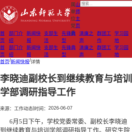
属
山
单
师
位
主
党
页
委
首
部门介
新闻快
支部生
先锋典
清廉之
群团工
学习园
页
绍
报
活
型
声
作
地
首
部门介
新闻快
支部生
先锋典
清廉之
群团工
学习园
页
绍
报
活
型
声
作
地
/
/
首页
新闻快报
详情
李晓迪副校长到继续教育与培训
学部调研指导工作
|
2026-06-07
来源：
工作动态
时间：
6月5日下午，学校党委常委、副校长李晓迪
到继续教育与培训学部调研指导工作。研究生院