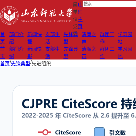
属
山
单
师
位
主
党
页
委
首
部门介
新闻快
支部生
先锋典
清廉之
群团工
学习园
页
绍
报
活
型
声
作
地
首
部门介
新闻快
支部生
先锋典
清廉之
群团工
学习园
页
绍
报
活
型
声
作
地
/
/
首页
先锋典型
先进组织